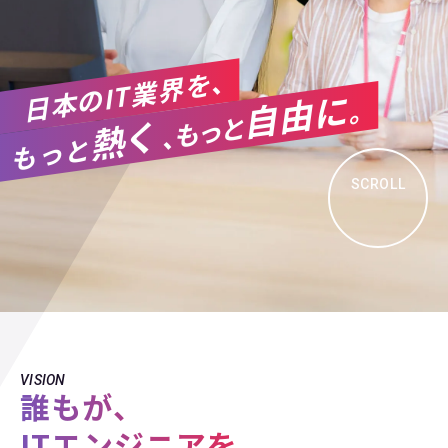
日本のIT業界を、
自由に
。
と
く
もっ
熱
、
もっと
SCROLL
VISION
誰もが、
ITエンジニアを