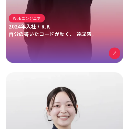
Webエンジニア
2024
年入社 /
R.K
自分の書いたコードが動く、 達成感。