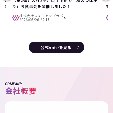
経験
【第2弾】入社2ヶ月目！同期で「横のつなが
【
るべ
り」お食事会を開催しました！
を
株式会社スキルアップラボ
<
2026/06/26 22:17
公式noteを見る
COMPANY
会社概要